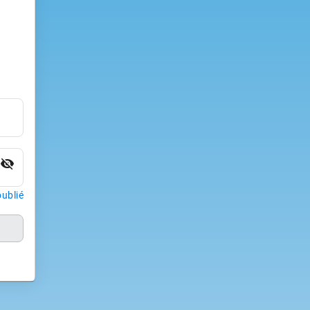
visibility_off
ublié