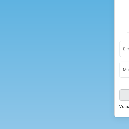
E-m
Mot
Vous 