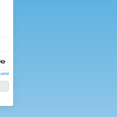
visibility_off
ublié