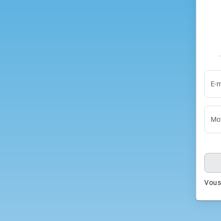
E-m
Mot
Vous 