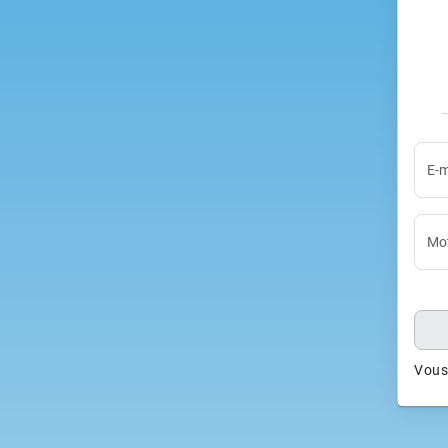
E-m
Mot
Vous 