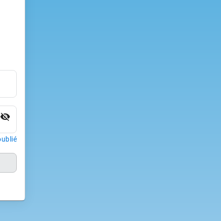
visibility_off
ublié