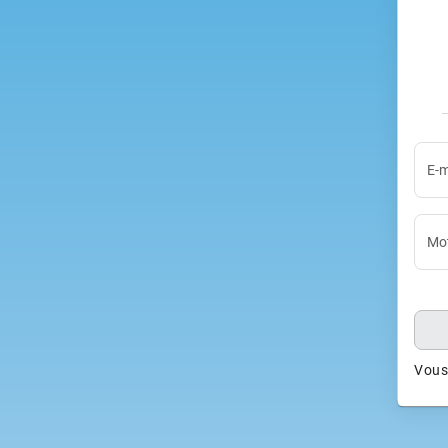
E-m
Mot
Vous 