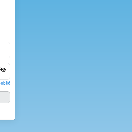
visibility_off
ublié