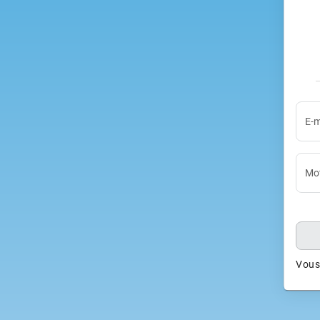
E-m
Mot
Vous 