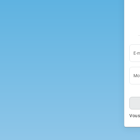
E-m
Mot
Vous 