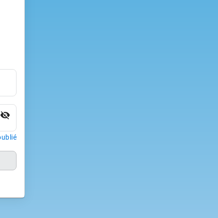
visibility_off
ublié