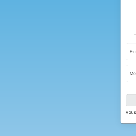
E-m
Mot
Vous 