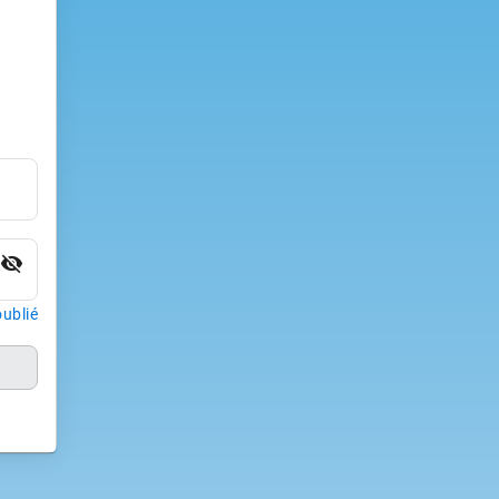
visibility_off
ublié