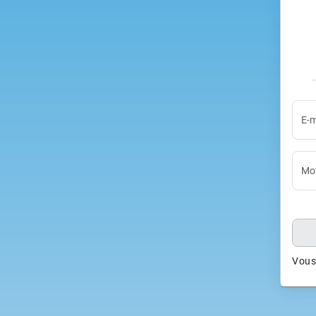
E-m
Mot
Vous 