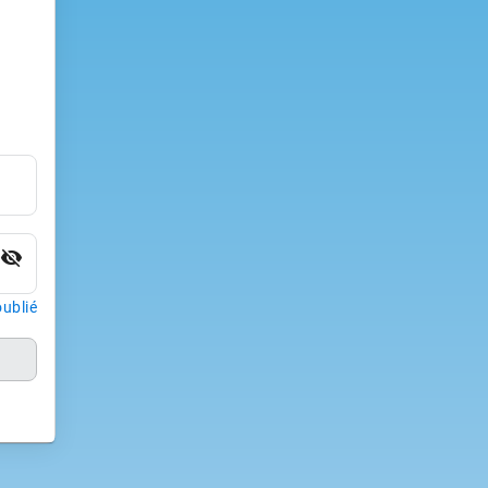
visibility_off
ublié