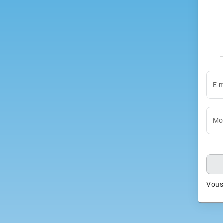
E-m
Mot
Vous 