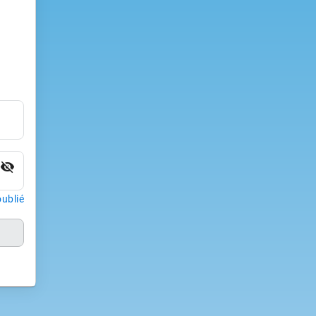
visibility_off
ublié