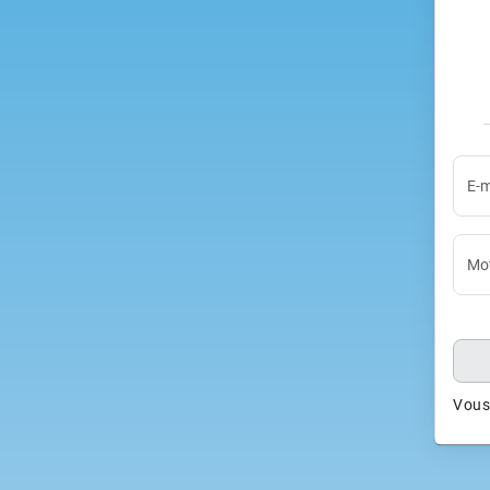
E-m
Mot
Vous 