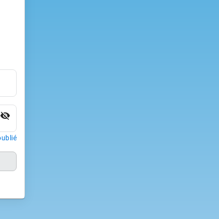
visibility_off
ublié