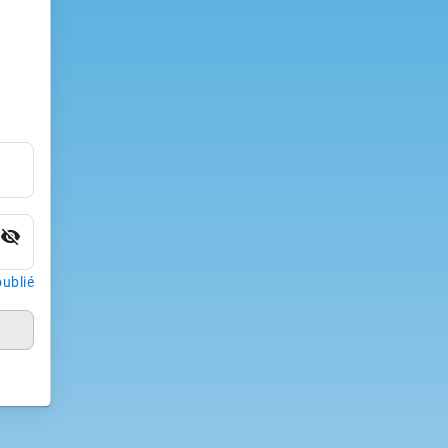
visibility_off
ublié