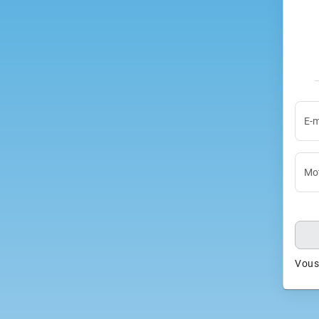
E-m
Mot
Vous 