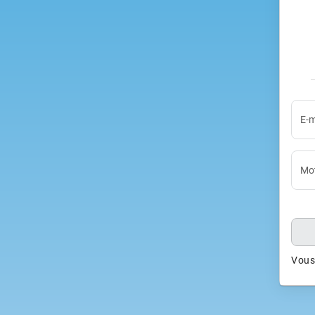
E-m
Mot
Vous 