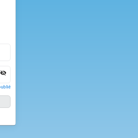
visibility_off
ublié