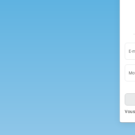
E-m
Mot
Vous 