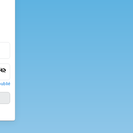
visibility_off
ublié