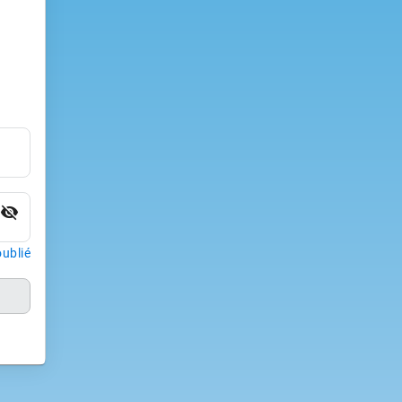
visibility_off
ublié