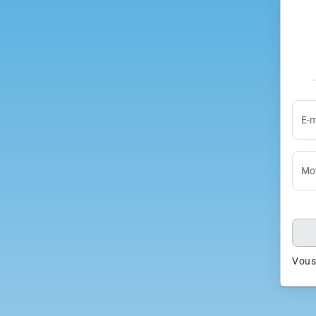
E-m
Mot
Vous 