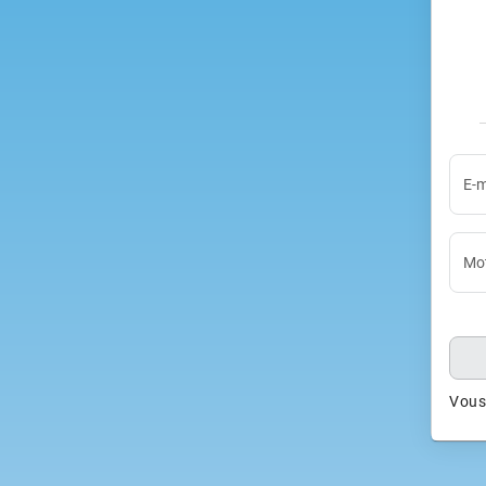
E-m
Mot
Vous 