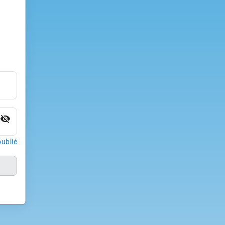
visibility_off
ublié