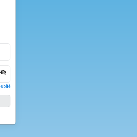
visibility_off
ublié