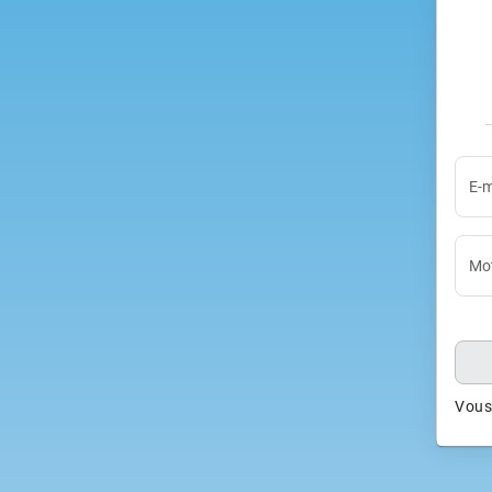
E-m
Mot
Vous 