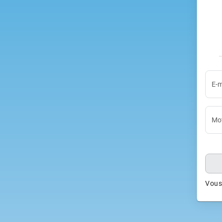
E-m
Mot
Vous 