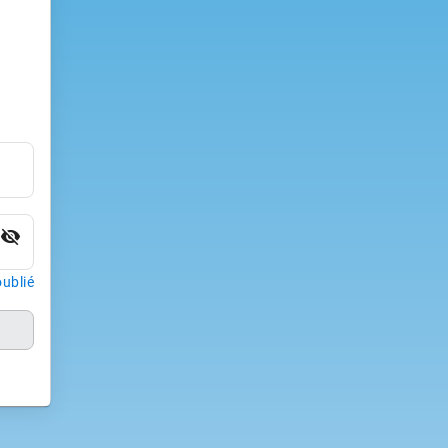
visibility_off
ublié