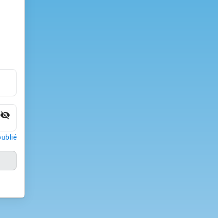
visibility_off
ublié