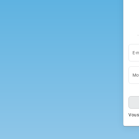
E-m
Mot
Vous 