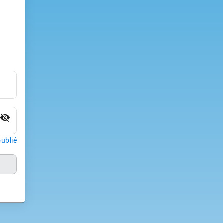
visibility_off
ublié