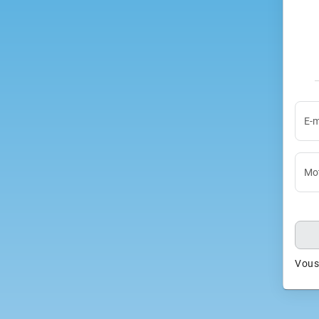
E-m
Mot
Vous 