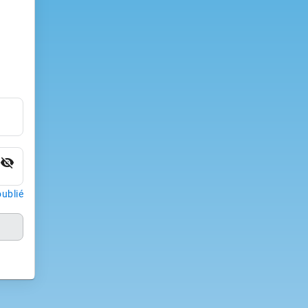
visibility_off
ublié