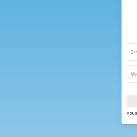
E-m
Mot
Vous 