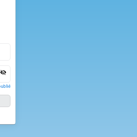
visibility_off
ublié