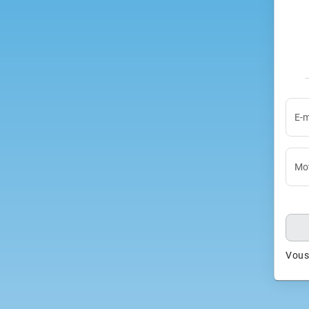
E-m
Mot
Vous 