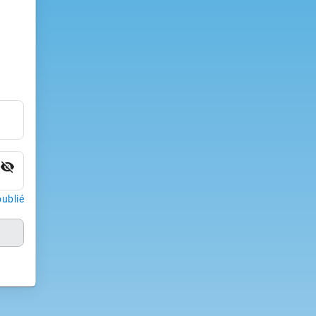
visibility_off
ublié