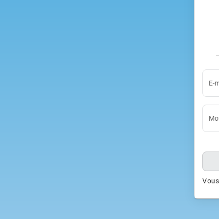
E-m
Mot
Vous 