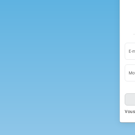
E-m
Mot
Vous 