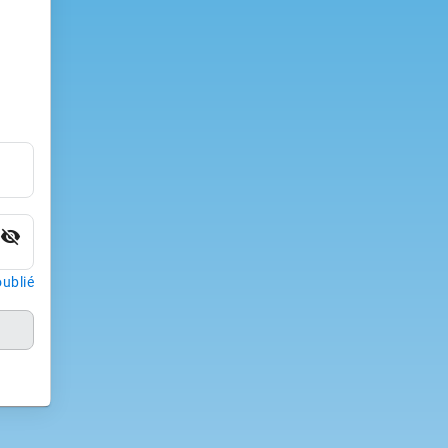
visibility_off
ublié