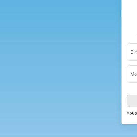
E-m
Mot
Vous 