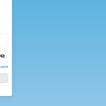
visibility_off
ublié