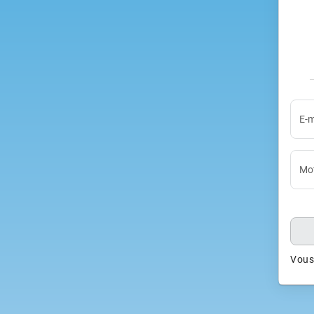
E-m
Mot
Vous 