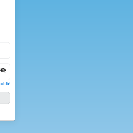
visibility_off
ublié