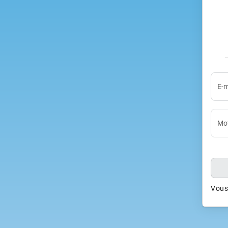
E-m
Mot
Vous 