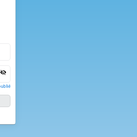
visibility_off
ublié