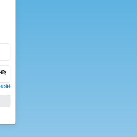
visibility_off
ublié