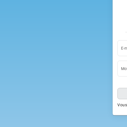
E-m
Mot
Vous 