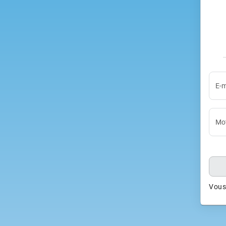
E-m
Mot
Vous 