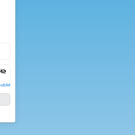
visibility_off
ublié