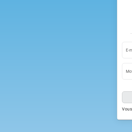
E-m
Mot
Vous 