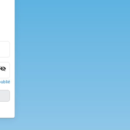
visibility_off
ublié