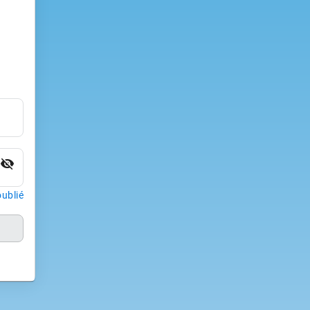
visibility_off
ublié