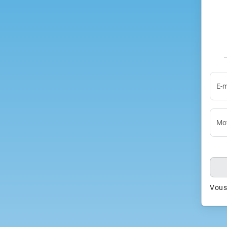
E-m
Mot
Vous 