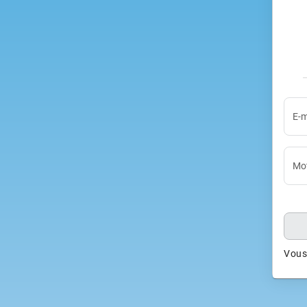
E-m
Mot
Vous 