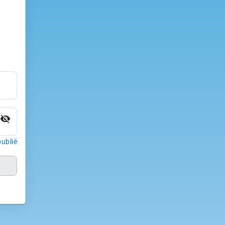
visibility_off
ublié