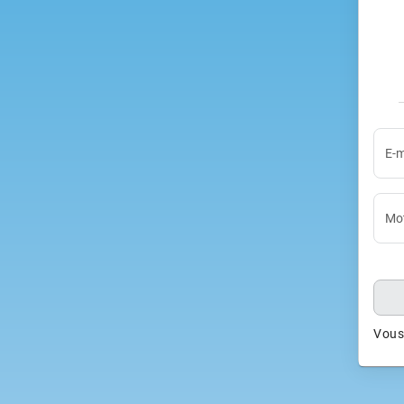
E-m
Mot
Vous 