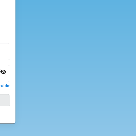
visibility_off
ublié