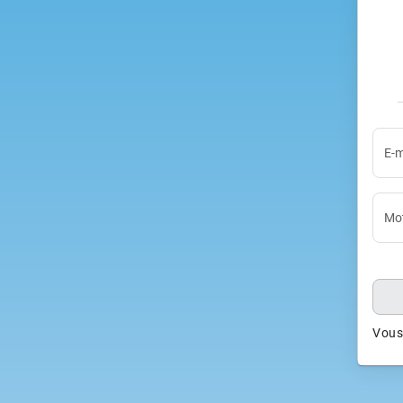
E-m
Mot
Vous 