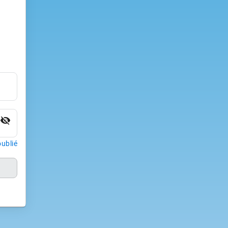
visibility_off
ublié