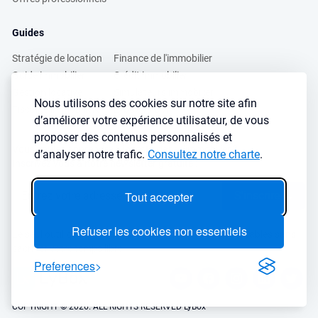
Guides
Stratégie de location
Finance de l'immobilier
Guide immobilier
Crédit immobilier
Gestion locative
Simulateurs immobilier
Nous utilisons des cookies sur notre site afin
Fiscalité immobilière
Lybox vs DVF
d’améliorer votre expérience utilisateur, de vous
proposer des contenus personnalisés et
Vous voulez apprendre à investir dans l’immobilier ?
d’analyser notre trafic.
Consultez notre charte
.
Inscrivez vous à notre newsletter gratuite :
Tout accepter
S'inscrire
→
Refuser les cookies non essentiels
Le seul outil qu’il vous faut pour trouvez des biens rentables sans
sacrifier votre temps libre
Preferences
COPYRIGHT © 2026. ALL RIGHTS RESERVED LyBox