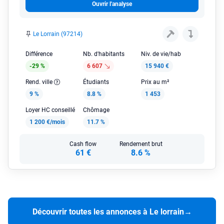
Ouvrir l'analyse
Le Lorrain (97214)
Différence
Nb. d'habitants
Niv. de vie/hab
-29 %
6 607
15 940 €
Rend. ville
Étudiants
Prix au m²
9 %
8.8 %
1 453
Loyer HC conseillé
Chômage
1 200 €/mois
11.7 %
Cash flow
Rendement brut
61 €
8.6 %
Découvrir toutes les annonces à Le lorrain
→