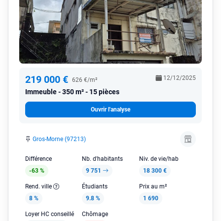
219 000 €
12/12/2025
626 €/m²
Immeuble
350 m² - 15 pièces
Ouvrir l'analyse
Gros-Morne (97213)
Différence
Nb. d'habitants
Niv. de vie/hab
-63 %
9 751
18 300 €
Rend. ville
Étudiants
Prix au m²
8 %
9.8 %
1 690
Loyer HC conseillé
Chômage