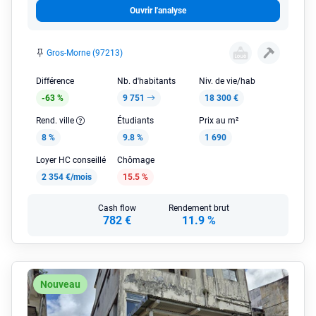
Ouvrir l'analyse
Gros-Morne (97213)
Différence
Nb. d'habitants
Niv. de vie/hab
-63 %
9 751
18 300 €
Rend. ville
Étudiants
Prix au m²
8 %
9.8 %
1 690
Loyer HC conseillé
Chômage
2 354 €/mois
15.5 %
Cash flow
Rendement brut
782 €
11.9 %
Nouveau