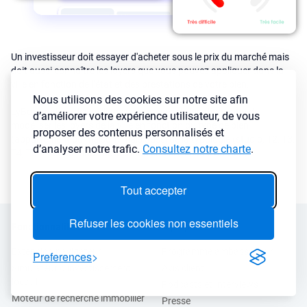
Un investisseur doit essayer d'acheter sous le prix du marché mais
doit aussi connaître les loyers que vous pouvez appliquer dans la
ville en fonction de l’état et des prestations de votre bien.
Nous utilisons des cookies sur notre site afin
LyBox analyse des millions d’annonces de locations afin de
d’améliorer votre expérience utilisateur, de vous
modéliser les loyers de la ville en fonction du type de bien
proposer des contenus personnalisés et
(appartement ou maison) mais aussi de la typologie (studio, T2, T3,
d’analyser notre trafic.
Consultez notre charte
.
T4, T5 ...) et du mode de location choisi (meublé ou vide).
Tout accepter
Refuser les cookies non essentiels
Fonctionnalités
A propos
Extension navigateur
Programme ambassadeur
Preferences
Simulateur d’investissement
Avis client
locatif
Podcasts et Interviews
Moteur de recherche immobilier
Presse