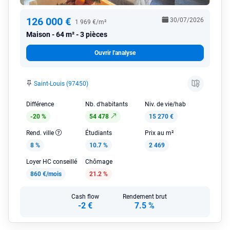
126 000 €
30/07/2026
1 969 €/m²
Maison
64 m² - 3 pièces
Ouvrir l'analyse
Saint-Louis (97450)
Différence
Nb. d'habitants
Niv. de vie/hab
-20 %
54 478
15 270 €
Rend. ville
Étudiants
Prix au m²
8 %
10.7 %
2 469
Loyer HC conseillé
Chômage
860 €/mois
21.2 %
Cash flow
Rendement brut
-2 €
7.5 %