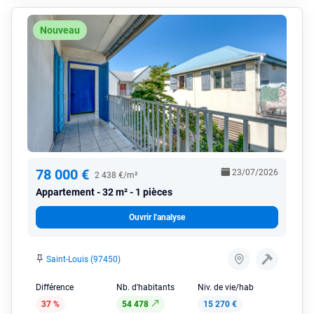
Nouveau
78 000 €
23/07/2026
2 438 €/m²
Appartement
32 m² - 1 pièces
Ouvrir l'analyse
Saint-Louis (97450)
Différence
Nb. d'habitants
Niv. de vie/hab
37 %
54 478
15 270 €