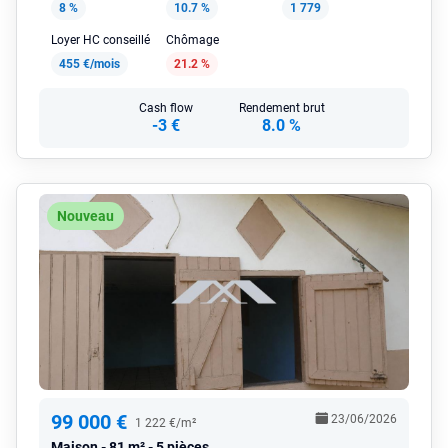
8 %
10.7 %
1 779
Loyer HC conseillé
Chômage
455 €/mois
21.2 %
Cash flow
Rendement brut
-3 €
8.0 %
Nouveau
99 000 €
23/06/2026
1 222 €/m²
Maison
81 m² - 5 pièces