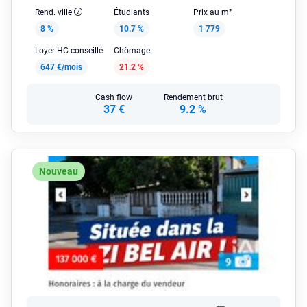
Rend. ville
Étudiants
Prix au m²
8 %
10.7 %
1 779
Loyer HC conseillé
Chômage
647 €/mois
21.2 %
Cash flow
Rendement brut
37 €
9.2 %
Nouveau