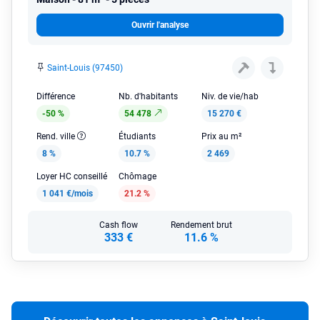
Ouvrir l'analyse
Saint-Louis (97450)
Différence
Nb. d'habitants
Niv. de vie/hab
-50 %
54 478
15 270 €
Rend. ville
Étudiants
Prix au m²
8 %
10.7 %
2 469
Loyer HC conseillé
Chômage
1 041 €/mois
21.2 %
Cash flow
Rendement brut
333 €
11.6 %