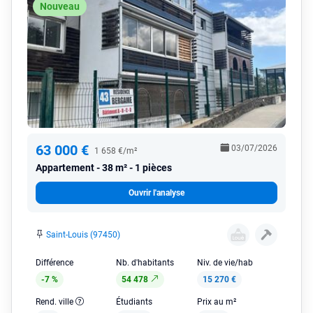
Nouveau
63 000 €
03/07/2026
1 658 €/m²
Appartement
38 m² - 1 pièces
Ouvrir l'analyse
Saint-Louis (97450)
Différence
Nb. d'habitants
Niv. de vie/hab
-7 %
54 478
15 270 €
Rend. ville
Étudiants
Prix au m²