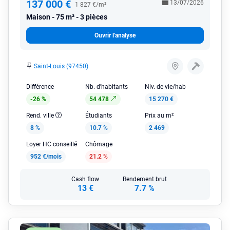
137 000 €
13/07/2026
1 827 €/m²
Maison
75 m² - 3 pièces
Ouvrir l'analyse
Saint-Louis (97450)
Différence
Nb. d'habitants
Niv. de vie/hab
-26 %
54 478
15 270 €
Rend. ville
Étudiants
Prix au m²
8 %
10.7 %
2 469
Loyer HC conseillé
Chômage
952 €/mois
21.2 %
Cash flow
Rendement brut
13 €
7.7 %